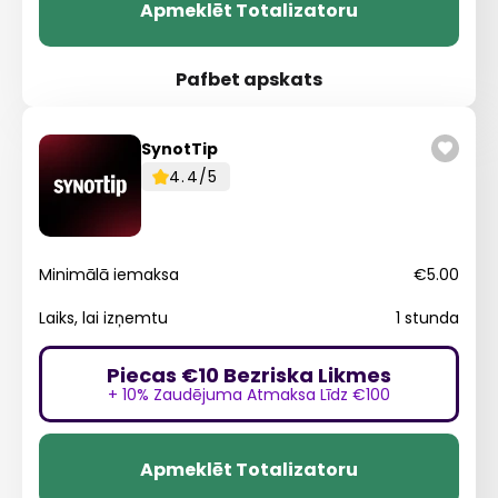
Apmeklēt Totalizatoru
Pafbet apskats
SynotTip
4.4/5
Minimālā iemaksa
€5.00
Laiks, lai izņemtu
1 stunda
Piecas €10 Bezriska Likmes
+ 10% Zaudējuma Atmaksa Līdz €100
Apmeklēt Totalizatoru