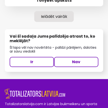
TonyBet apskats
Ielādēt vairāk
Vai šī sadaļa Jums palīdzēja atrast to, ko
meklējāt?
Šī lapa vēl nav novērtēta - palīdzi pārējiem, daloties
ar savu viedokli
Ir
Nav
Totalizatorslatvija.com ir Latvijas bukmeikeru un sporta