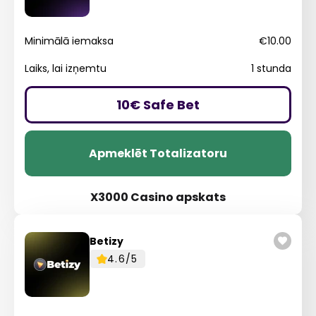
Minimālā iemaksa
€10.00
Laiks, lai izņemtu
1 stunda
10€ Safe Bet
Apmeklēt Totalizatoru
X3000 Casino apskats
Betizy
4.6/5