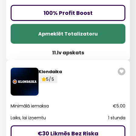
100% Profit Boost
Apmeklēt Totalizatoru
11.lv apskats
Klondaika
5/5
Minimālā iemaksa
€5.00
Laiks, lai izņemtu
1 stunda
€30 Likmēs Bez Riska