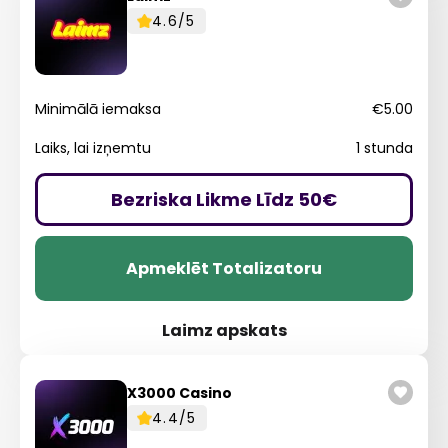
4.6/5
Minimālā iemaksa
€5.00
Laiks, lai izņemtu
1 stunda
Bezriska Likme Līdz 50€
Apmeklēt Totalizatoru
Laimz apskats
X3000 Casino
4.4/5