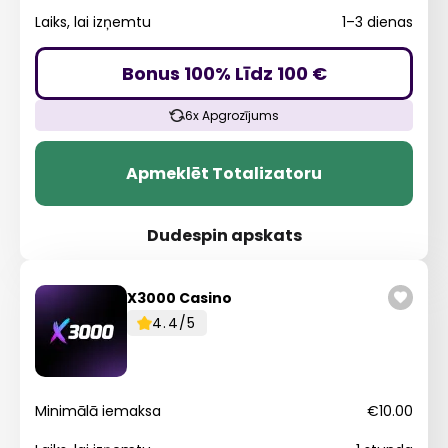
Laiks, lai izņemtu
1–3 dienas
Bonus 100% Līdz 100 €
Apmeklēt Totalizatoru
Dudespin apskats
X3000 Casino
4.4/5
Minimālā iemaksa
€10.00