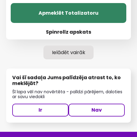
Apmeklēt Totalizatoru
Spinrollz apskats
Ielādēt vairāk
Vai šī sadaļa Jums palīdzēja atrast to, ko
meklējāt?
Šī lapa vēl nav novērtēta - palīdzi pārējiem, daloties
ar savu viedokli
Ir
Nav