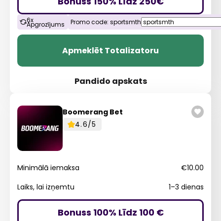
Bonuss 150% Līdz 250€
Promo code: sportsmth
Apmeklēt Totalizatoru
Pandido apskats
Boomerang Bet
4.6/5
Minimālā iemaksa
€10.00
Laiks, lai izņemtu
1–3 dienas
Bonuss 100% Līdz 100 €