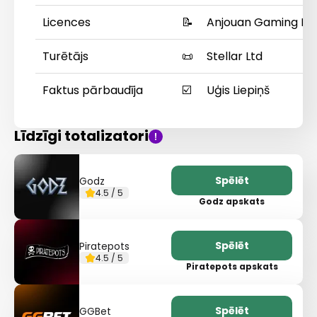
Licences
📝
Anjouan Gaming Lic
Turētājs
📜
Stellar Ltd
Faktus pārbaudīja
☑️
Uģis Liepiņš
Līdzīgi totalizatori
Spēlēt
Godz
4.5 / 5
Godz apskats
Spēlēt
Piratepots
4.5 / 5
Piratepots apskats
Spēlēt
GGBet