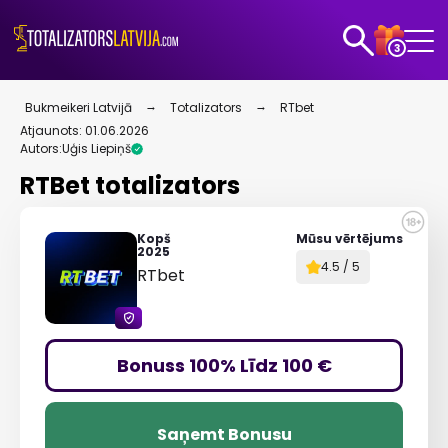
3
Totalizators
→
→
Bukmeikeri Latvijā
Totalizators
RTbet
Atjaunots: 01.06.2026
Totalizatoru bonusi
Autors:
Uģis Liepiņš
RTBet totalizators
Sporta likmes
Totalizatoru akadēmija
Kopš
Mūsu vērtējums
2025
4.5 / 5
RTbet
Kazino spēles
Pieslēgties
Reģistrēties
Bonuss 100% Līdz 100 €
Saņemt Bonusu