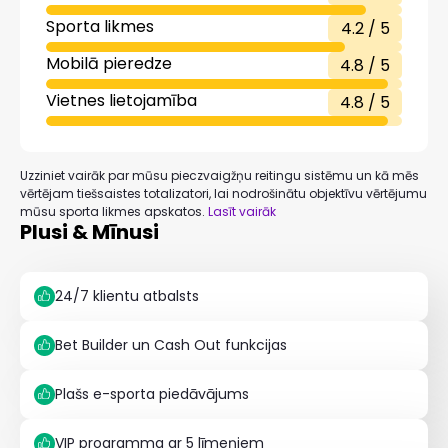
Sporta likmes
4.2 / 5
Mobilā pieredze
4.8 / 5
Vietnes lietojamība
4.8 / 5
Uzziniet vairāk par mūsu pieczvaigžņu reitingu sistēmu un kā mēs
vērtējam tiešsaistes totalizatori, lai nodrošinātu objektīvu vērtējumu
mūsu sporta likmes apskatos.
Lasīt vairāk
Plusi & Mīnusi
24/7 klientu atbalsts
Bet Builder un Cash Out funkcijas
Plašs e-sporta piedāvājums
VIP programma ar 5 līmeņiem