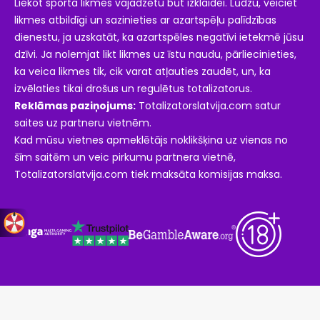
Liekot sporta likmes vajadzētu būt izklaidei. Lūdzu, veiciet
likmes atbildīgi un sazinieties ar azartspēļu palīdzības
dienestu, ja uzskatāt, ka azartspēles negatīvi ietekmē jūsu
dzīvi. Ja nolemjat likt likmes uz īstu naudu, pārliecinieties,
ka veica likmes tik, cik varat atļauties zaudēt, un, ka
izvēlaties tikai drošus un regulētus totalizatorus.
Reklāmas paziņojums:
Totalizatorslatvija.com satur
saites uz partneru vietnēm.
Kad mūsu vietnes apmeklētājs noklikšķina uz vienas no
šīm saitēm un veic pirkumu partnera vietnē,
Totalizatorslatvija.com tiek maksāta komisijas maksa.