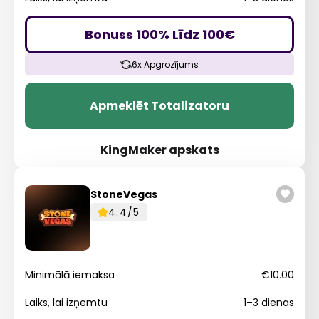
Bonuss 100% Līdz 100€
Apmeklēt Totalizatoru
KingMaker apskats
StoneVegas
4.4/5
Minimālā iemaksa
€10.00
Laiks, lai izņemtu
1–3 dienas