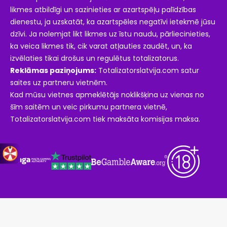
likmes atbildīgi un sazinieties ar azartspēļu palīdzības
dienestu, ja uzskatāt, ka azartspēles negatīvi ietekmē jūsu
dzīvi. Ja nolemjat likt likmes uz īstu naudu, pārliecinieties,
ka veica likmes tik, cik varat atļauties zaudēt, un, ka
izvēlaties tikai drošus un regulētus totalizatorus.
Reklāmas paziņojums:
Totalizatorslatvija.com satur
saites uz partneru vietnēm.
Kad mūsu vietnes apmeklētājs noklikšķina uz vienas no
šīm saitēm un veic pirkumu partnera vietnē,
Totalizatorslatvija.com tiek maksāta komisijas maksa.