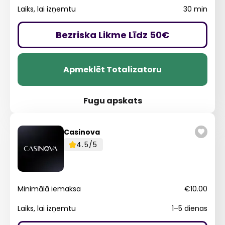
Laiks, lai izņemtu
30 min
Bezriska Likme Līdz 50€
Apmeklēt Totalizatoru
Fugu apskats
Casinova
4.5/5
Minimālā iemaksa
€10.00
Laiks, lai izņemtu
1–5 dienas