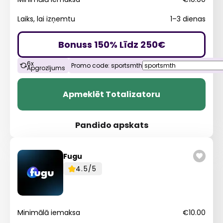
Laiks, lai izņemtu
1–3 dienas
Bonuss 150% Līdz 250€
Promo code: sportsmth
Apmeklēt Totalizatoru
Pandido apskats
Fugu
4.5/5
Minimālā iemaksa
€10.00