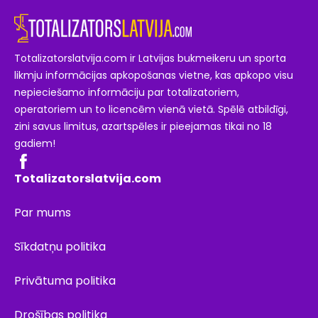
Totalizatorslatvija.com ir Latvijas bukmeikeru un sporta
likmju informācijas apkopošanas vietne, kas apkopo visu
nepieciešamo informāciju par totalizatoriem,
operatoriem un to licencēm vienā vietā. Spēlē atbildīgi,
zini savus limitus, azartspēles ir pieejamas tikai no 18
gadiem!
Totalizatorslatvija.com
Par mums
Sīkdatņu politika
Privātuma politika
Drošības politika