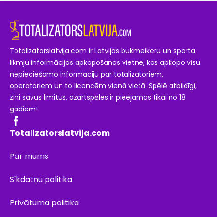
Totalizatorslatvija.com ir Latvijas bukmeikeru un sporta
likmju informācijas apkopošanas vietne, kas apkopo visu
nepieciešamo informāciju par totalizatoriem,
operatoriem un to licencēm vienā vietā. Spēlē atbildīgi,
zini savus limitus, azartspēles ir pieejamas tikai no 18
gadiem!
Totalizatorslatvija.com
Par mums
Sīkdatņu politika
Privātuma politika