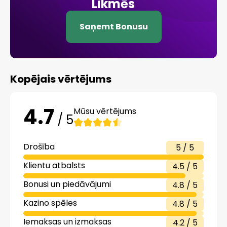
Likmēs
Saņemt Bonusu
Kopējais vērtējums
4.7
Mūsu vērtējums
/ 5
Drošība
5 / 5
Klientu atbalsts
4.5 / 5
Bonusi un piedāvājumi
4.8 / 5
Kazino spēles
4.8 / 5
Iemaksas un izmaksas
4.2 / 5