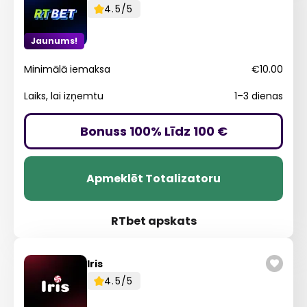
4.5/5
Minimālā iemaksa
€10.00
Laiks, lai izņemtu
1–3 dienas
Bonuss 100% Līdz 100 €
Apmeklēt Totalizatoru
RTbet apskats
Iris
4.5/5