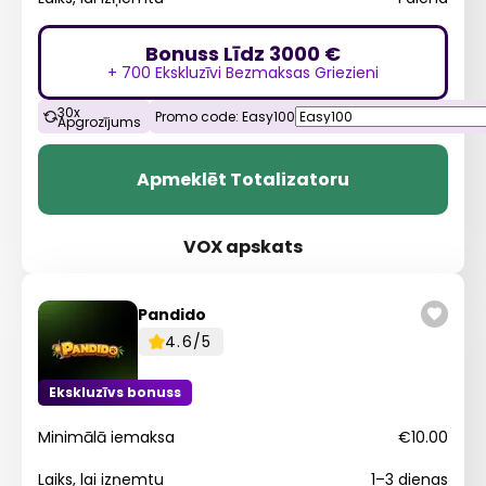
Bonuss Līdz 3000 €
+ 700 Ekskluzīvi Bezmaksas Griezieni
Promo code: Easy100
Apmeklēt Totalizatoru
VOX apskats
Pandido
4.6/5
Minimālā iemaksa
€10.00
Laiks, lai izņemtu
1–3 dienas