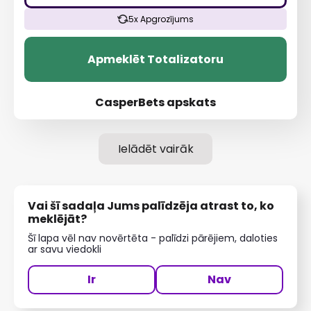
Apmeklēt Totalizatoru
CasperBets apskats
Ielādēt vairāk
Vai šī sadaļa Jums palīdzēja atrast to, ko
meklējāt?
Šī lapa vēl nav novērtēta - palīdzi pārējiem, daloties
ar savu viedokli
Ir
Nav