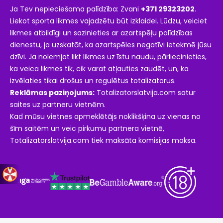
Ja Tev nepieciešama palīdzība: Zvani
+371 29323202
.
Liekot sporta likmes vajadzētu būt izklaidei. Lūdzu, veiciet
likmes atbildīgi un sazinieties ar azartspēļu palīdzības
dienestu, ja uzskatāt, ka azartspēles negatīvi ietekmē jūsu
dzīvi. Ja nolemjat likt likmes uz īstu naudu, pārliecinieties,
ka veica likmes tik, cik varat atļauties zaudēt, un, ka
izvēlaties tikai drošus un regulētus totalizatorus.
Reklāmas paziņojums:
Totalizatorslatvija.com satur
saites uz partneru vietnēm.
Kad mūsu vietnes apmeklētājs noklikšķina uz vienas no
šīm saitēm un veic pirkumu partnera vietnē,
Totalizatorslatvija.com tiek maksāta komisijas maksa.