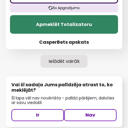
Apmeklēt Totalizatoru
CasperBets apskats
Ielādēt vairāk
Vai šī sadaļa Jums palīdzēja atrast to, ko
meklējāt?
Šī lapa vēl nav novērtēta - palīdzi pārējiem, daloties
ar savu viedokli
Ir
Nav