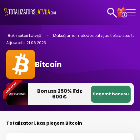
3
Totalizators
→
Bukmeikeri Latvijā
Maksājumu metodes Latvijas tiešsaistes total
Atjaunots: 21.06.2023
Totalizatoru bonusi
Sporta likmes
Bitcoin
Totalizatoru akadēmija
Ekskluzīvs
Kazino spēles
Bonuss 250% līdz
Saņemt bonusu
600€
Pieslēgties
Reģistrēties
Totalizatori, kas pieņem Bitcoin