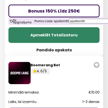
Bonuss 150% Līdz 250€
Promo code: sportsmth
Apmeklēt Totalizatoru
Pandido apskats
Boomerang Bet
4.6/5
Minimālā iemaksa
€10.00
Laiks, lai izņemtu
1–3 dienas