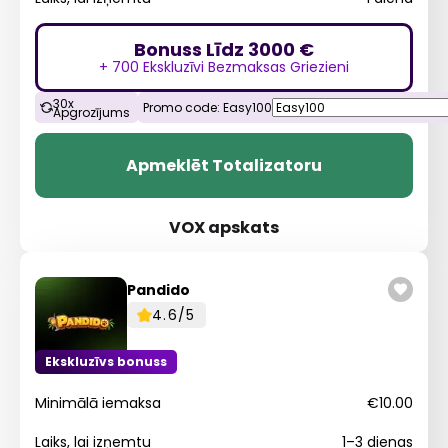
Bonuss Līdz 3000 €
+ 700 Ekskluzīvi Bezmaksas Griezieni
Promo code: Easy100
Apmeklēt Totalizatoru
VOX apskats
Pandido
4.6/5
Minimālā iemaksa
€10.00
Laiks, lai izņemtu
1–3 dienas