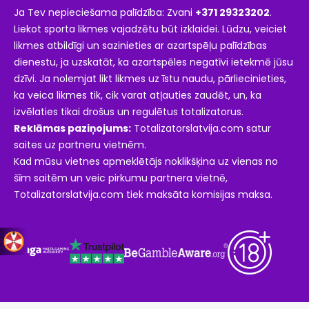
Ja Tev nepieciešama palīdzība: Zvani
+371 29323202
.
Liekot sporta likmes vajadzētu būt izklaidei. Lūdzu, veiciet
likmes atbildīgi un sazinieties ar azartspēļu palīdzības
dienestu, ja uzskatāt, ka azartspēles negatīvi ietekmē jūsu
dzīvi. Ja nolemjat likt likmes uz īstu naudu, pārliecinieties,
ka veica likmes tik, cik varat atļauties zaudēt, un, ka
izvēlaties tikai drošus un regulētus totalizatorus.
Reklāmas paziņojums:
Totalizatorslatvija.com satur
saites uz partneru vietnēm.
Kad mūsu vietnes apmeklētājs noklikšķina uz vienas no
šīm saitēm un veic pirkumu partnera vietnē,
Totalizatorslatvija.com tiek maksāta komisijas maksa.