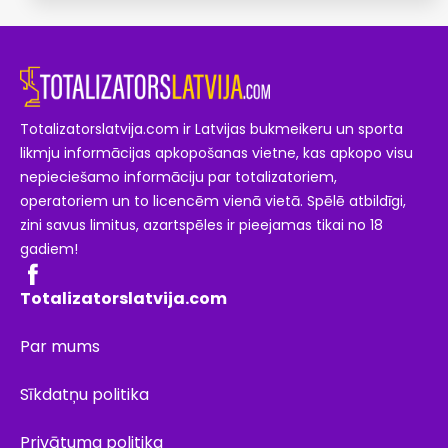
Totalizatorslatvija.com ir Latvijas bukmeikeru un sporta
likmju informācijas apkopošanas vietne, kas apkopo visu
nepieciešamo informāciju par totalizatoriem,
operatoriem un to licencēm vienā vietā. Spēlē atbildīgi,
zini savus limitus, azartspēles ir pieejamas tikai no 18
gadiem!
Totalizatorslatvija.com
Par mums
Sīkdatņu politika
Privātuma politika