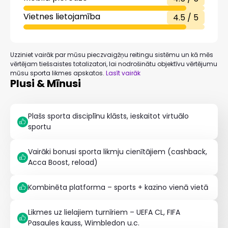
Vietnes lietojamība
4.5 / 5
Uzziniet vairāk par mūsu pieczvaigžņu reitingu sistēmu un kā mēs
vērtējam tiešsaistes totalizatori, lai nodrošinātu objektīvu vērtējumu
mūsu sporta likmes apskatos.
Lasīt vairāk
Plusi & Mīnusi
Plašs sporta disciplīnu klāsts, ieskaitot virtuālo
sportu
Vairāki bonusi sporta likmju cienītājiem (cashback,
Acca Boost, reload)
Kombinēta platforma – sports + kazino vienā vietā
Likmes uz lielajiem turnīriem – UEFA CL, FIFA
Pasaules kauss, Wimbledon u.c.