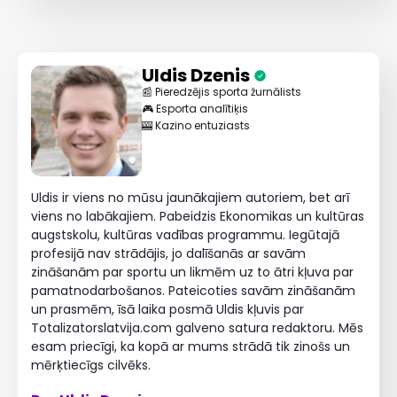
Uldis Dzenis
📰 Pieredzējis sporta žurnālists
🎮 Esporta analītiķis
🎰 Kazino entuziasts
Uldis ir viens no mūsu jaunākajiem autoriem, bet arī
viens no labākajiem. Pabeidzis Ekonomikas un kultūras
augstskolu, kultūras vadības programmu. Iegūtajā
profesijā nav strādājis, jo dalīšanās ar savām
zināšanām par sportu un likmēm uz to ātri kļuva par
pamatnodarbošanos. Pateicoties savām zināšanām
un prasmēm, īsā laika posmā Uldis kļuvis par
Totalizatorslatvija.com galveno satura redaktoru. Mēs
esam priecīgi, ka kopā ar mums strādā tik zinošs un
mērķtiecīgs cilvēks.