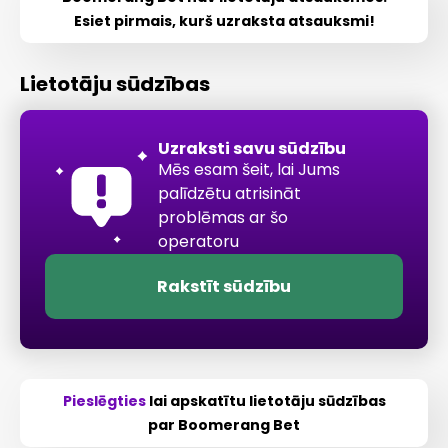
Esiet pirmais, kurš uzraksta atsauksmi!
Lietotāju sūdzības
Uzraksti savu sūdzību
Mēs esam šeit, lai Jums
palīdzētu atrisināt
problēmas ar šo
operatoru
Rakstīt sūdzību
Pieslēgties
lai apskatītu lietotāju sūdzības
par Boomerang Bet