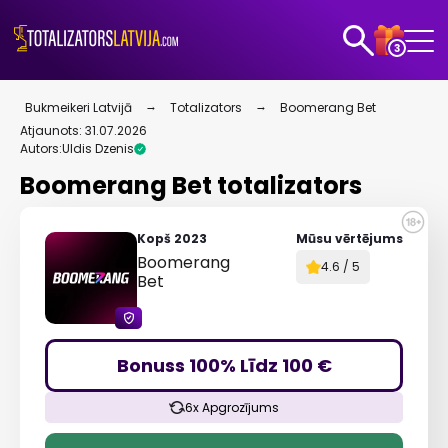
3
Totalizators
→
→
Bukmeikeri Latvijā
Totalizators
Boomerang Bet
Atjaunots: 31.07.2026
Totalizatoru bonusi
Autors:
Uldis Dzenis
Boomerang Bet totalizators
Sporta likmes
Totalizatoru akadēmija
Kopš 2023
Mūsu vērtējums
Boomerang
4.6 / 5
Bet
Kazino spēles
Pieslēgties
Reģistrēties
Bonuss 100% Līdz 100 €