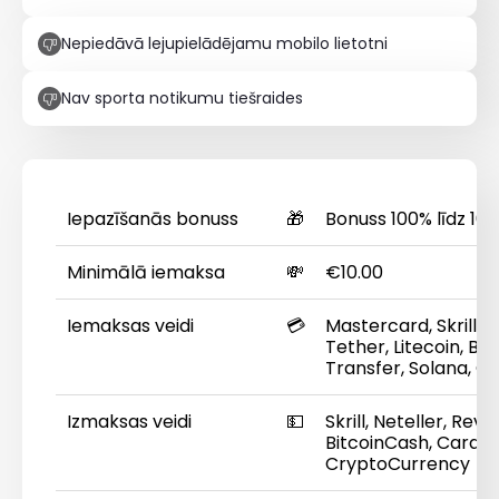
Nepiedāvā lejupielādējamu mobilo lietotni
Nav sporta notikumu tiešraides
Iepazīšanās bonuss
🎁
Bonuss 100% līdz 10
Minimālā iemaksa
💸
€10.00
Iemaksas veidi
💳
Mastercard, Skrill, N
Tether, Litecoin, B
Transfer, Solana, 
Izmaksas veidi
💵
Skrill, Neteller, Rev
BitcoinCash, Cardan
CryptoCurrency