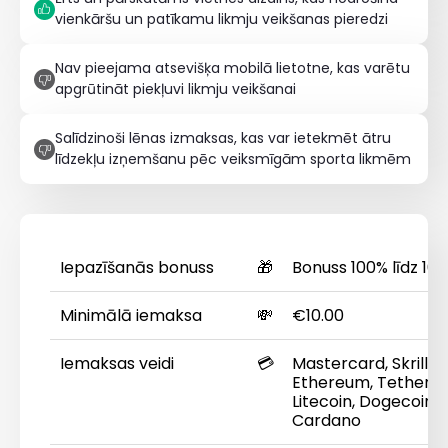
vienkāršu un patīkamu likmju veikšanas pieredzi
Nav pieejama atsevišķa mobilā lietotne, kas varētu
apgrūtināt piekļuvi likmju veikšanai
Salīdzinoši lēnas izmaksas, kas var ietekmēt ātru
līdzekļu izņemšanu pēc veiksmīgām sporta likmēm
Iepazīšanās bonuss
🎁
Bonuss 100% līdz 10
Minimālā iemaksa
💸
€10.00
Iemaksas veidi
💳
Mastercard, Skrill, Ne
Ethereum, Tether, P
Litecoin, Dogecoin, S
Cardano