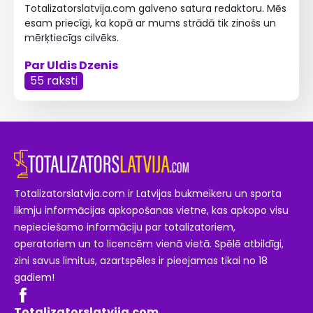
Totalizatorslatvija.com galveno satura redaktoru. Mēs
esam priecīgi, ka kopā ar mums strādā tik zinošs un
mērķtiecīgs cilvēks.
Par Uldis Dzenis
55 raksti
Totalizatorslatvija.com ir Latvijas bukmeikeru un sporta
likmju informācijas apkopošanas vietne, kas apkopo visu
nepieciešamo informāciju par totalizatoriem,
operatoriem un to licencēm vienā vietā. Spēlē atbildīgi,
zini savus limitus, azartspēles ir pieejamas tikai no 18
gadiem!
Totalizatorslatvija.com