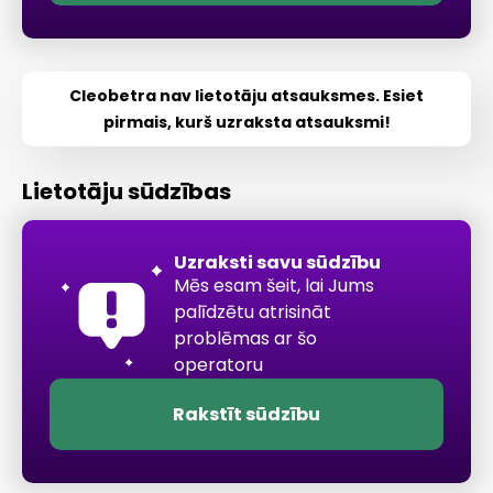
Cleobetra nav lietotāju atsauksmes. Esiet
pirmais, kurš uzraksta atsauksmi!
Lietotāju sūdzības
Uzraksti savu sūdzību
Mēs esam šeit, lai Jums
palīdzētu atrisināt
problēmas ar šo
operatoru
Rakstīt sūdzību