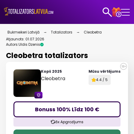
3
Totalizators
→
→
Bukmeikeri Latvijā
Totalizators
Cleobetra
Atjaunots: 01.07.2026
Totalizatoru bonusi
Autors:
Uldis Dzenis
Cleobetra totalizators
Sporta likmes
Totalizatoru akadēmija
Kopš 2025
Mūsu vērtējums
Cleobetra
4.4 / 5
Kazino spēles
Pieslēgties
Reģistrēties
Bonuss 100% Līdz 100 €