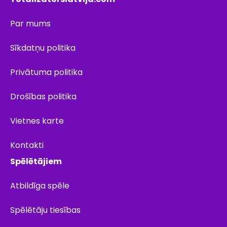
Par mums
Sīkdatņu politika
Privātuma politika
Drošības politika
Vietnes karte
Kontakti
Spēlētājiem
Atbildīga spēle
Spēlētāju tiesības